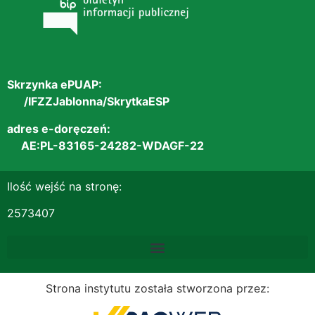
Skrzynka ePUAP:
/IFZZJablonna/SkrytkaESP
adres e-doręczeń:
AE:PL-83165-24282-WDAGF-22
Ilość wejść na stronę:
2573407
Strona instytutu została stworzona przez: