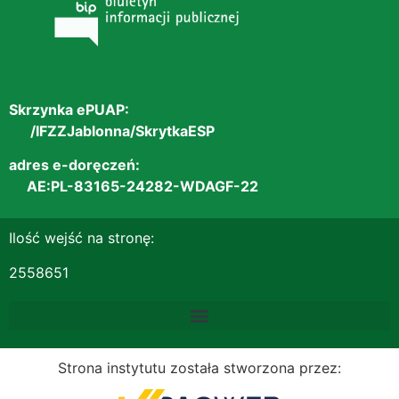
Skrzynka ePUAP:
/IFZZJablonna/SkrytkaESP
adres e-doręczeń:
AE:PL-83165-24282-WDAGF-22
Ilość wejść na stronę:
2558651
Strona instytutu została stworzona przez: