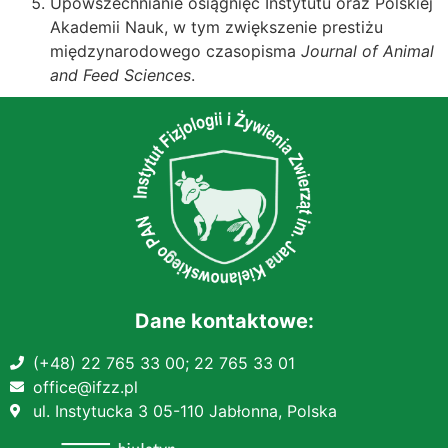
Upowszechnianie osiągnięć Instytutu oraz Polskiej
Akademii Nauk, w tym zwiększenie prestiżu
międzynarodowego czasopisma
Journal of Animal
and Feed Sciences
.
Dane kontaktowe:
(+48) 22 765 33 00;
22 765 33 01
office@ifzz.pl
ul. Instytucka 3 05-110 Jabłonna, Polska