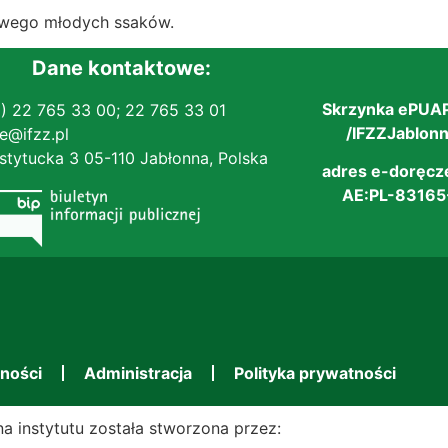
owego młodych ssaków.
Dane kontaktowe:
Skrzynka ePUAP
) 22 765 33 00;
22 765 33 01
/IFZZJablonna
ce@ifzz.pl
Instytucka 3 05-110 Jabłonna, Polska
adres e-doręcz
AE:PL-83165
lności
Administracja
Polityka prywatności
na instytutu została stworzona przez: