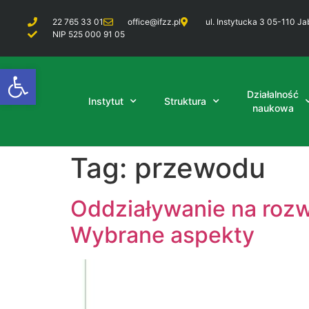
22 765 33 01
office@ifzz.pl
ul. Instytucka 3 05-110 Ja
NIP 525 000 91 05
Otwórz pasek narzędzi
Działalność
Instytut
Struktura
naukowa
Tag:
przewodu
Oddziaływanie na roz
Wybrane aspekty