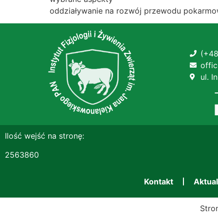
oddziaływanie na rozwój przewodu pokarm
(+48
offi
ul. 
Ilość wejść na stronę:
2563860
Kontakt
Aktua
Stro