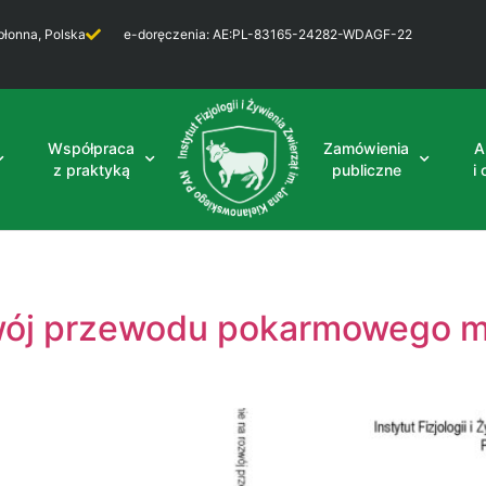
błonna, Polska
e-doręczenia: AE:PL-83165-24282-WDAGF-22
Współpraca
Zamówienia
A
z praktyką
publiczne
i
wój przewodu pokarmowego m