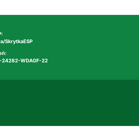
:
/SkrytkaESP
eń:
-24282-WDAGF-22