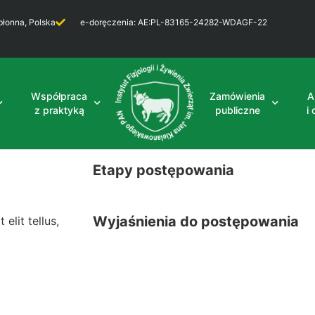
błonna, Polska
e-doręczenia: AE:PL-83165-24282-WDAGF-22
Współpraca
Zamówienia
A
z praktyką
publiczne
i
Etapy postępowania
Wyjaśnienia do postępowania
elit tellus,