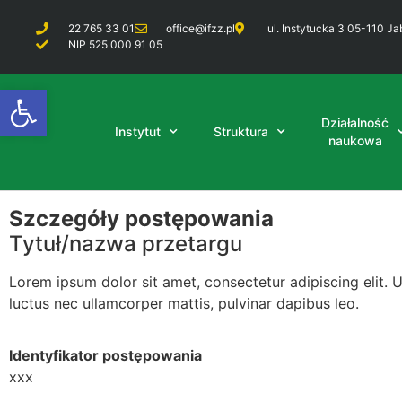
22 765 33 01
office@ifzz.pl
ul. Instytucka 3 05-110 Ja
NIP 525 000 91 05
Otwórz pasek narzędzi
Działalność
Instytut
Struktura
naukowa
Szczegóły postępowania
Tytuł/nazwa przetargu
Lorem ipsum dolor sit amet, consectetur adipiscing elit. Ut 
luctus nec ullamcorper mattis, pulvinar dapibus leo.
Identyfikator postępowania
xxx