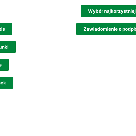
Wybór najkorzystniej
pis
Zawiadomienie o podp
unki
s
nek