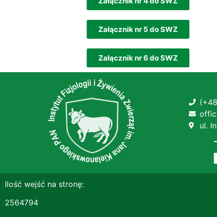
Załącznik nr 4 do SWZ
Załącznik nr 5 do SWZ
Załącznik nr 6 do SWZ
(+48
offi
ul. 
Ilość wejść na stronę:
2564794