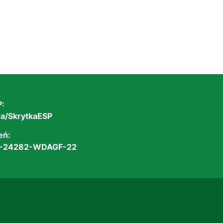
:
/SkrytkaESP
eń:
-24282-WDAGF-22