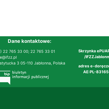
Dane kontaktowe:
Skrzynka ePUAP
) 22 765 33 00;
22 765 33 01
/IFZZJablonna
ce@ifzz.pl
Instytucka 3 05-110 Jabłonna, Polska
adres e-doręcz
AE:PL-83165