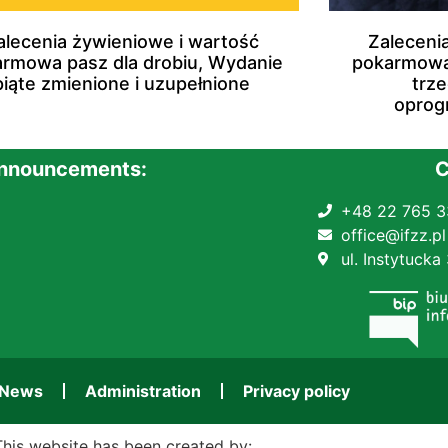
alecenia żywieniowe i wartość
Zaleceni
rmowa pasz dla drobiu, Wydanie
pokarmowa 
piąte zmienione i uzupełnione
trze
oprog
announcements:
C
+48 22 765 3
office@ifzz.pl
ul. Instytucka
News
Administration
Privacy policy
This website has been created by: