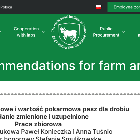
Employee zo
 Polska
Cooperation
Public
with labs
Procurement
ommendations for farm a
iowe i wartość pokarmowa pasz dla drobiu
anie zmienione i uzupełnione
Praca zbiorowa
ukowa Paweł Konieczka i Anna Tuśnio
r honorowy Stefania Smulikowska