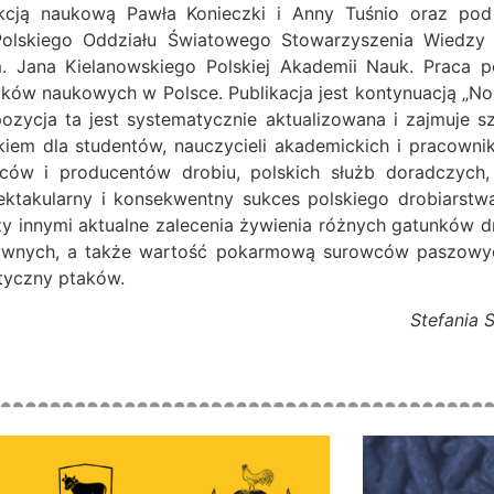
kcją naukową Pawła Konieczki i Anny Tuśnio oraz pod
Polskiego Oddziału Światowego Stowarzyszenia Wiedzy 
 im. Jana Kielanowskiego Polskiej Akademii Nauk. Praca
ów naukowych w Polsce. Publikacja jest kontynuacją „Nor
ozycja ta jest systematycznie aktualizowana i zajmuje 
ikiem dla studentów, nauczycieli akademickich i pracown
ów i producentów drobiu, polskich służb doradczych,
pektakularny i konsekwentny sukces polskiego drobiarstw
zy innymi aktualne zalecenia żywienia różnych gatunków
ensywnych, a także wartość pokarmową surowców paszow
tyczny ptaków.
kowska, Paweł K