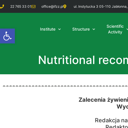
22 765 33 01
office@ifzz.pl
ul. Instytucka 3 05-110 Jabłonna,
Scientific
Open toolbar
Institute
Structure
Activity
Nutritional rec
Zalecenia żywien
Wyd
Redakcja na
Redakto