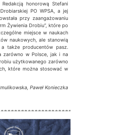
 Redakcją honorową Stefani
Drobiarskiej PO WPSA, a jej
 powstała przy zaangażowaniu
m Żywienia Drobiu”, które po
szczególne miejsce w naukach
ików naukowych, ale stanowią
 a także producentów pasz.
a zarówno w Polsce, jak i na
 drobiu użytkowanego zarówno
ych, które można stosować w
onieczka