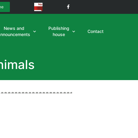
ne
News and
Publishing
Contact
announcements
house
nimals